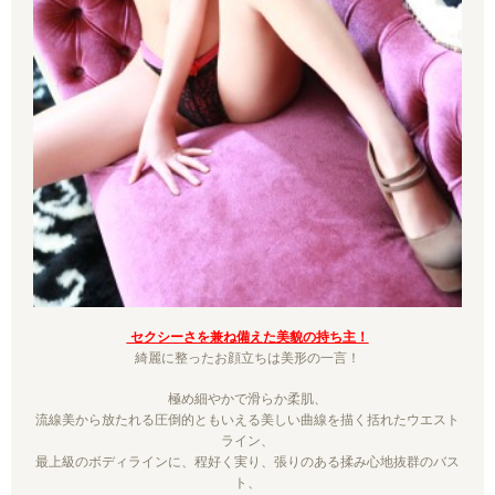
セクシーさを兼ね備えた美貌の持ち主！
綺麗に整ったお顔立ちは美形の一言！
極め細やかで滑らか柔肌、
流線美から放たれる圧倒的ともいえる美しい曲線を描く括れたウエスト
ライン、
最上級のボディラインに、程好く実り、張りのある揉み心地抜群のバス
ト、