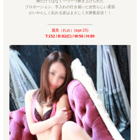
胸だけではなく一つ一つ磨き上げられた
プロポーション、手入れの行き届いた女性らしい柔肌
がいやらしく乱れる姿はまさしく大興奮必須！！
————————————
麗美（れみ）(age:25)
T:152 / B:82(C) / W:56 / H:80