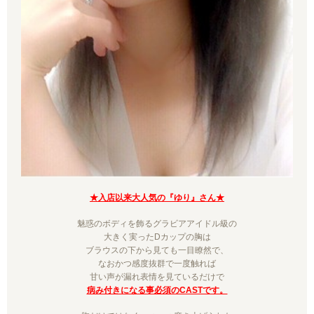
★入店以来大人気の『ゆり』さん★
魅惑のボディを飾るグラビアアイドル級の
大きく実ったDカップの胸は
ブラウスの下から見ても一目瞭然で、
なおかつ感度抜群で一度触れば
甘い声が漏れ表情を見ているだけで
病み付きになる事必須のCASTです。