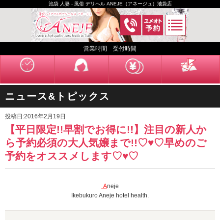
池袋 人妻 - 風俗 デリヘル ANEJE（アネージュ）池袋店
営業時間 受付時間
ニュース&トピックス
投稿日:2016年2月19日
【平日限定!!早割でお得に!!】注目の新人か
ら予約必須の大人気嬢まで!!♡♥♡早めのご
予約をオススメします♡♥♡
A
neje
Ikebukuro Aneje hotel health.